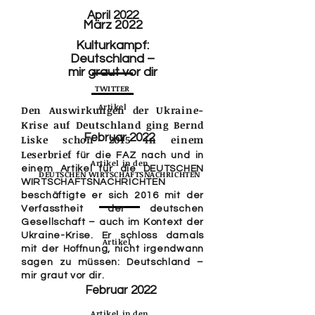
April 2022
März 2022
Kulturkampf:
Deutschland –
mir graut vor dir
TWITTER
Artikel
Den Auswirkungen der Ukraine-
Krise auf Deutschland ging Bernd
Februar 2022
Liske schon 2015 in einem
Leserbrief
für die FAZ nach und in
Artikel in den
einem Artikel für die DEUTSCHEN
DEUTSCHEN WIRTSCHAFTSNACHRICHTEN
WIRTSCHAFTSNACHRICHTEN
beschäftigte er sich 2016 mit der
Verfasstheit der deutschen
Gesellschaft – auch im Kontext der
Ukraine-Krise. Er schloss damals
Artikel
mit der Hoffnung, nicht irgendwann
sagen zu müssen: Deutschland –
mir graut vor dir.
Februar 2022
Artikel in den